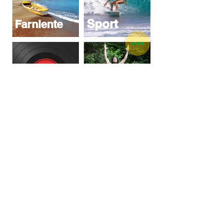
Sport
Farniente
Musique
Bien-être
Accueil
Thèmes
Itinéraires
Concièrgerie
L'île de la Jamaïque
Contact
Demander un devis
+1876 494 9187
Aventures
à la journée
+336 7181 8045
CGV