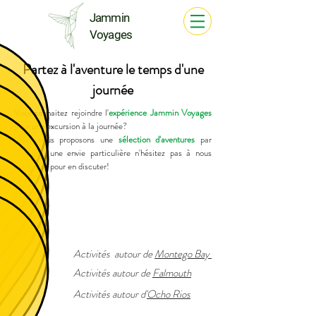
Jammin
Voyages
Partez à l'aventure le temps d'une
journée
Vous souhaitez rejoindre l'
expérience Jammin Voyages
pour une excursion à la journée?
Nous vous proposons une
sélection d'aventures
par
paroisse, une envie particulière n'hésitez pas à nous
contacter
pour en discuter!
Activités
autour de
Montego Bay
Activités
autour de
Falmouth
Activités
autour
d'
Ocho Rios