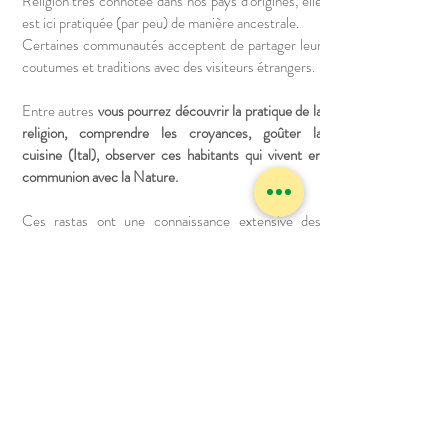
Religion très connotée dans nos pays d'origines, elle
est ici pratiquée (par peu) de manière ancestrale.
Certaines communautés acceptent de partager leur
coutumes et traditions avec des visiteurs étrangers.
Entre autres
vous pourrez découvrir la pratique de la
religion, comprendre les croyances, goûter la
cuisine (Ital), observer ces habitants qui vivent en
communion avec la Nature.
Ces rastas ont une connaissance extensive des
pouvoirs de la nature, une discussion avec eux vous
apprendra beaucoup sur les ressources qui ne sont
pas ou peu utilisées dans la vie de tous les jours.