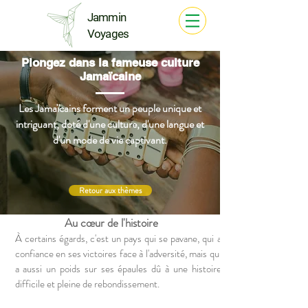
Jammin
Voyages
Plongez dans la fameuse culture
Jamaïcaine
Les Jamaïcains forment un peuple unique et
intriguant, doté d'une culture, d'une langue et
d'un mode de vie captivant.
Retour aux thèmes
Au cœur de l'histoire
À certains égards, c'est un pays qui se pavane, qui a
confiance en ses victoires face à l'adversité, mais qui
a aussi un poids sur ses épaules dû à une histoire
difficile et pleine de rebondissement.