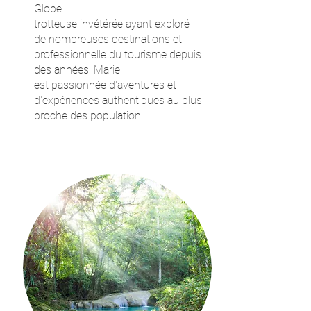
Globe
trotteuse
invétérée
ayant
exploré
de nombreuses destinations et
p
rofessionnelle
du tourisme depuis
des années. Marie
est
passionnée
d'aventures
et
d'expériences authentiques au plus
proche des population