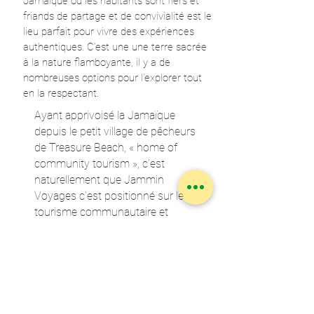
Jamaïque où les habitants sont fiers et
friands de partage et de convivialité est le
lieu parfait pour vivre des expériences
authentiques. C’est une une terre sacrée
à la nature flamboyante, il y a de
nombreuses options pour l’explorer tout
en la respectant.
Ayant apprivoisé la Jamaïque
depuis le petit village de pêcheurs
de Treasure Beach, « home of
community tourism », c’est
naturellement que Jammin
Voyages c’est positionné sur le
tourisme communautaire et
équitable. La Jamaïque où les
habitants sont fiers et friands de
partage et de convivialité est le lieu
parfait pour vivre des expériences
authentiques. C’est une une terre
sacrée à la nature flamboyante, il y